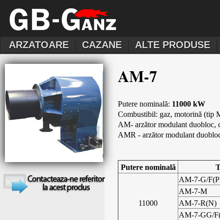
ARZATOARE
CAZANE
ALTE PRODUSE
AM-7
Putere nominală:
11000 kW
Combustibil: gaz, motorină (tip
AM- arzător modulant duobloc, cu
AMR -
arzător modulant duobloc,
Putere nominală
T
AM-7-G/F(P
AM-7-M
11000
AM-7-R(N)
AM-7-GG/F