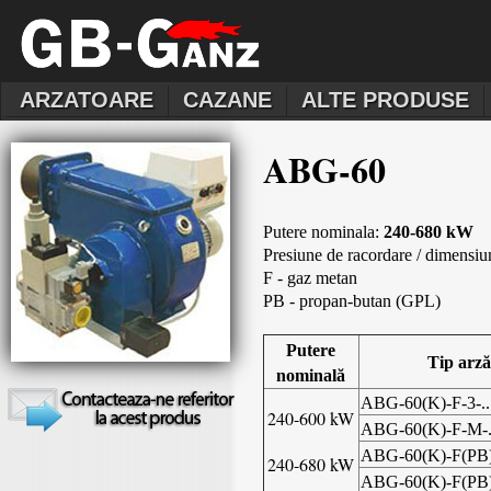
ARZATOARE
CAZANE
ALTE PRODUSE
ABG-60
Putere nominala:
240-680 kW
Presiune de racordare / dimensi
F - gaz metan
PB - propan-butan (GPL)
Putere
Tip arză
nominală
ABG-60(K)-F-3-...
240-600 kW
ABG-60(K)-F-M-..
ABG-60(K)-F(PB)-3
240-680 kW
ABG-60(K)-F(PB)-